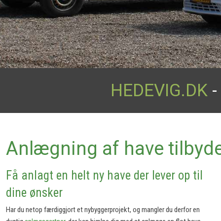
HEDEVIG.DK
-
​Anlægning af have tilbyd
Få anlagt en helt ny have der lever op til
dine ønsker
Har du netop færdiggjort et nybyggerprojekt, og mangler du derfor en