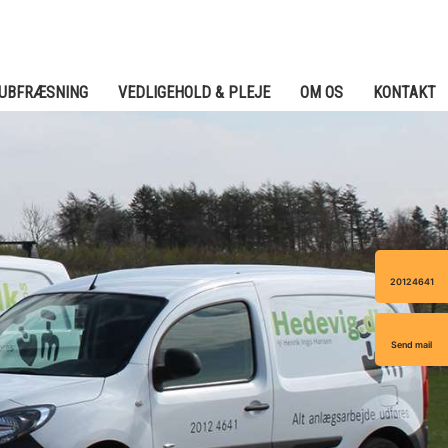
TUBFRÆSNING
VEDLIGEHOLD & PLEJE
OM OS
KONTAKT
20124641
Send mail