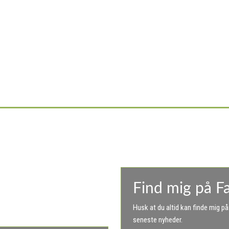
e i dag​
Find mig på F
 på at hjælpe og rådgive vores kunder.
Husk at du altid kan finde mig 
seneste nyheder.