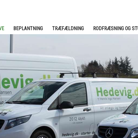
VE
BEPLANTNING
TRÆFÆLDNING
RODFRÆSNING OG S