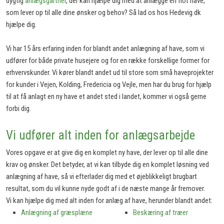
dygtig
anlægsgartner
, der kan hjælpe dig med at anlægge en flot have,
som lever op til alle dine ønsker og behov? Så lad os hos Hedevig.dk
hjælpe dig.
Vi har 15 års erfaring inden for blandt andet anlægning af have, som vi
udfører for både private husejere og for en række forskellige former for
erhvervskunder. Vi kører blandt andet ud til store som små haveprojekter
for kunder i Vejen, Kolding, Fredericia og Vejle, men har du brug for hjælp
til at få anlagt en ny have et andet sted i landet, kommer vi også gerne
forbi dig.
Vi udfører alt inden for anlægsarbejde
Vores opgave er at give dig en komplet ny have, der lever op til alle dine
krav og ønsker. Det betyder, at vi kan tilbyde dig en komplet løsning ved
anlægning af have, så vi efterlader dig med et øjeblikkeligt brugbart
resultat, som du vil kunne nyde godt af i de næste mange år fremover.
Vi kan hjælpe dig med alt inden for anlæg af have, herunder blandt andet:
Anlægning af græsplæne
Beskæring af træer