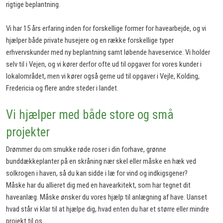
rigtige beplantning.
Vi har 15 års erfaring inden for forskellige former for havearbejde, og vi
hjælper både private husejere og en række forskellige typer
erhvervskunder med ny beplantning samt løbende haveservice. Vi holder
selv til i Vejen, og vi kører derfor ofte ud til opgaver for vores kunder i
lokalområdet, men vi kører også gerne ud til opgaver i Vejle, Kolding,
Fredericia og flere andre steder i landet.
Vi hjælper med både store og små
projekter
Drømmer du om smukke røde roser i din forhave, grønne
bunddækkeplanter på en skråning nær skel eller måske en hæk ved
solkrogen i haven, så du kan sidde i læ for vind og indkigsgener?
Måske har du allieret dig med en havearkitekt, som har tegnet dit
haveanlæg. Måske ønsker du vores hjælp til anlægning af have. Uanset
hvad står vi klar til at hjælpe dig, hvad enten du har et større eller mindre
projekt til os.